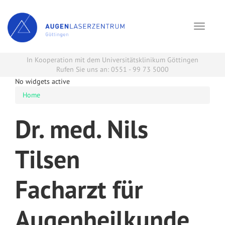
Toggle
navigat
In Kooperation mit dem Universitätsklinikum Göttingen
Rufen Sie uns an: 0551 - 99 73 5000
No widgets active
Home
Dr. med. Nils
Tilsen
Facharzt für
Augenheilkunde